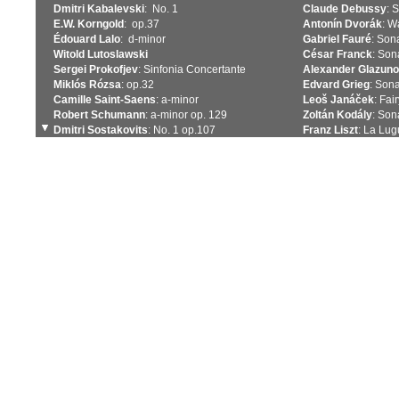
Dmitri Kabalevski
: No. 1
Claude Debussy
: 
E.W. Korngold
: op.37
Antonín Dvorák
: W
Édouard Lalo
: d-minor
Gabriel Fauré
: Son
Witold Lutoslawski
César Franck
: Son
Sergei Prokofjev
: Sinfonia Concertante
Alexander Glazuno
Miklós Rózsa
: op.32
Edvard Grieg
: Sona
Camille Saint-Saens
: a-minor
Leoš Janáček
: Fai
Robert Schumann
: a-minor op. 129
Zoltán Kodály
: Son
Dmitri Sostakovits
: No. 1 op.107
Franz Liszt
: La Lu
Dmitri Sostakovits
: No. 2 op.126
Pietro Antonio Loca
Richard Strauss
: Don Quixote
Bohuslav Martinu
:
Pjotr Tsaikovski
: Nocturne
Felix Mendelssohn
Pjotr Tsaikovski
: Variations on a rococo theme
Felix Mendelssohn
Pjotr Tsaikovski
: Pezzo Capriccioso
Major
Antonio Vivald
i: c-minor RV401
Niccoló Paganini
: 
Antonio Vivaldi
: d-minor RV406
Rossini
Antonio Vivaldi
: h-minor RV424
Astor Piazzolla
: L
Antonio vivaldi
: concerto for two cellos g-minor
David Popper
: Hun
Elfentanz
Sergei Prokofjev
: 
Ballade op. 15
Sergei Rahmanino
Franz Schubert
: S
Robert Schumann
Fantasy Pieces op.7
op. 102