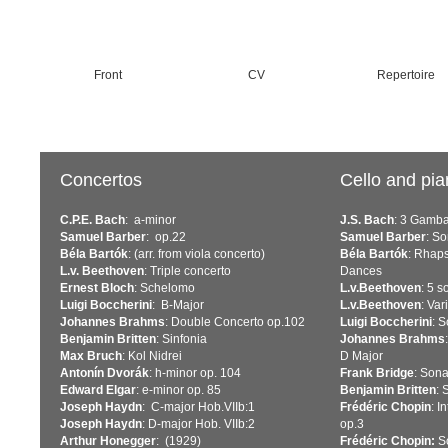
Front
CV
Repertoire
Concertos
Cello and pi
C.P.E. Bach
: a-minor
J.S. Bach
: 3 Gamb
Samuel Barber
: op.22
Samuel Barber
: S
Béla Bartók
: (arr. from viola concerto)
Béla Bartók
: Rhap
L.v. Beethoven
: Triple concerto
Dances
Ernest Bloch
: Schelomo
L.v.Beethoven
: 5 s
Luigi Boccherini
: B-Major
L.v.Beethoven
: Var
Johannes Brahms
: Double Concerto op.102
Luigi Boccherini
: 
Benjamin Britten
: Sinfonia
Johannes Brahms
Max Bruch
: Kol Nidrei
D Major
Antonín Dvorák
: h-minor op. 104
Frank Bridge
: Son
Edward Elgar
: e-minor op. 85
Benjamin Britten
: 
Joseph Haydn
: C-major Hob.VIIb:1
Frédéric Chopin
: I
Joseph Haydn
: D-major Hob. VIIb:2
op.3
Arthur Honegger
: (1929)
Frédéric Chopin:
So